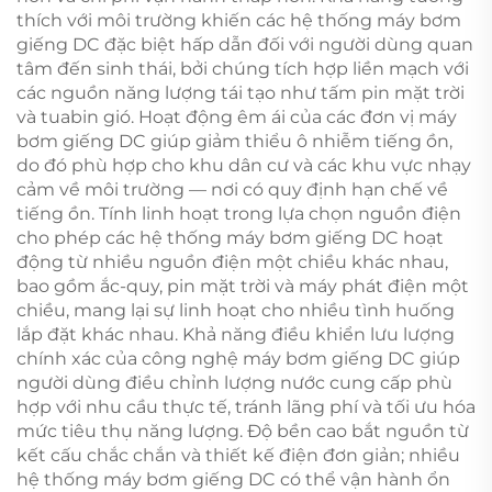
thích với môi trường khiến các hệ thống máy bơm
giếng DC đặc biệt hấp dẫn đối với người dùng quan
tâm đến sinh thái, bởi chúng tích hợp liền mạch với
các nguồn năng lượng tái tạo như tấm pin mặt trời
và tuabin gió. Hoạt động êm ái của các đơn vị máy
bơm giếng DC giúp giảm thiểu ô nhiễm tiếng ồn,
do đó phù hợp cho khu dân cư và các khu vực nhạy
cảm về môi trường — nơi có quy định hạn chế về
tiếng ồn. Tính linh hoạt trong lựa chọn nguồn điện
cho phép các hệ thống máy bơm giếng DC hoạt
động từ nhiều nguồn điện một chiều khác nhau,
bao gồm ắc-quy, pin mặt trời và máy phát điện một
chiều, mang lại sự linh hoạt cho nhiều tình huống
lắp đặt khác nhau. Khả năng điều khiển lưu lượng
chính xác của công nghệ máy bơm giếng DC giúp
người dùng điều chỉnh lượng nước cung cấp phù
hợp với nhu cầu thực tế, tránh lãng phí và tối ưu hóa
mức tiêu thụ năng lượng. Độ bền cao bắt nguồn từ
kết cấu chắc chắn và thiết kế điện đơn giản; nhiều
hệ thống máy bơm giếng DC có thể vận hành ổn