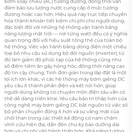
bơm xoay chiều (AC) tương đương, đồng thời vẫn
đảm bảo lưu lượng nước cung cấp ở mức tương
đương hoặc cao hơn. Hiệu quả này trực tiếp chuyển
hóa thành khoản tiết kiệm chi phí cho người dùng,
đặc biệt đối với những hệ thống vận hành bằng
năng lượng mặt trời — nơi từng watt đều có ý nghĩa
quan trọng đối với hiệu suất tổng thể của toàn bộ
hệ thống. Việc vận hành bằng dòng điện một chiều
loại bỏ nhu cầu sử dụng bộ đổi nguồn (inverter), từ
đó làm giảm độ phức tạp của hệ thống cũng như
số điểm tiềm ẩn gây hỏng hóc, đồng thời nâng cao
độ tin cậy chung. Tính đơn giản trong lắp đặt là một
lợi ích lớn khác, vì các hệ thống máy bơm giếng DC
yêu cầu ít thành phần điện và kết nối hơn, giúp
người dùng không có chuyên môn điện sâu vẫn có
thể dễ dàng triển khai. Yêu cầu bảo trì thấp hơn của
công nghệ máy bơm giếng DC bắt nguồn từ việc số
bộ phận chuyển động ít hơn và sự vắng mặt của
chổi than trong các thiết kế động cơ nam châm
vĩnh cửu hiện đại, dẫn đến chu kỳ bảo dưỡng dài
hơn và chi phí vận hành thấp hơn. Khả năng tương