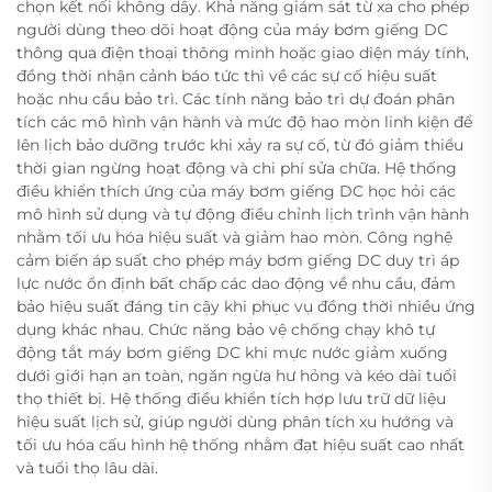
chọn kết nối không dây. Khả năng giám sát từ xa cho phép
người dùng theo dõi hoạt động của máy bơm giếng DC
thông qua điện thoại thông minh hoặc giao diện máy tính,
đồng thời nhận cảnh báo tức thì về các sự cố hiệu suất
hoặc nhu cầu bảo trì. Các tính năng bảo trì dự đoán phân
tích các mô hình vận hành và mức độ hao mòn linh kiện để
lên lịch bảo dưỡng trước khi xảy ra sự cố, từ đó giảm thiểu
thời gian ngừng hoạt động và chi phí sửa chữa. Hệ thống
điều khiển thích ứng của máy bơm giếng DC học hỏi các
mô hình sử dụng và tự động điều chỉnh lịch trình vận hành
nhằm tối ưu hóa hiệu suất và giảm hao mòn. Công nghệ
cảm biến áp suất cho phép máy bơm giếng DC duy trì áp
lực nước ổn định bất chấp các dao động về nhu cầu, đảm
bảo hiệu suất đáng tin cậy khi phục vụ đồng thời nhiều ứng
dụng khác nhau. Chức năng bảo vệ chống chạy khô tự
động tắt máy bơm giếng DC khi mực nước giảm xuống
dưới giới hạn an toàn, ngăn ngừa hư hỏng và kéo dài tuổi
thọ thiết bị. Hệ thống điều khiển tích hợp lưu trữ dữ liệu
hiệu suất lịch sử, giúp người dùng phân tích xu hướng và
tối ưu hóa cấu hình hệ thống nhằm đạt hiệu suất cao nhất
và tuổi thọ lâu dài.