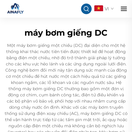
VI
máy bơm giếng DC
Một máy bơm giếng một chiều (DC) đại diện cho một hệ
thống khai thác nước tiên tiến được thiết kế để hoạt động
bằng điện một chiều, nhờ đó trở thành giải pháp lý tưởng
cho các khu vực hẻo lánh và các ứng dụng ngoài lưới điện.
Công nghệ bơm đổi mới này tận dụng sức mạnh của động
cơ một chiều để hút nước một cách hiệu quả từ các giếng
khoan ngầm, các lỗ khoan và các nguồn nước sâu. Hệ
thống máy bơm giếng DC thường bao gồm một đơn vị
động cơ chìm, cụm bánh công tác, điện tử điều khiển và
các bộ phận vỏ bảo vệ, phối hợp với nhau nhằm cung cấp
dòng chảy nước ổn định. Khác với các máy bơm truyền
thống sử dụng điện xoay chiều (AC), máy bơm giếng DC có
thể vận hành trực tiếp từ các tấm pin mặt trời, ắc-quy hoặc
nguồn cấp điện một chiều mà không cần bộ nghịch lưu
(inverter) hay các chuyển đổi điện phức tạp. Máy bơm sử