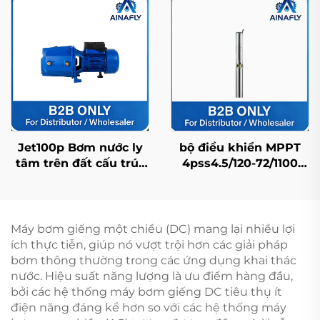
Quốc với khả năng
bền bỉ, tuổi thọ cao và
chống nước ở mức
giá nhà máy
IP68
Jet100p Bơm nước ly
bộ điều khiển MPPT
tâm trên đất cấu trúc
4pss4.5/120-72/1100
chính xác, hiệu suất
tương thích với máy
cao, ổn định và đa
bơm năng lượng mặt
năng
trời FDC dùng cho cấp
nước sinh hoạt gia
Máy bơm giếng một chiều (DC) mang lại nhiều lợi
đình
ích thực tiễn, giúp nó vượt trội hơn các giải pháp
bơm thông thường trong các ứng dụng khai thác
nước. Hiệu suất năng lượng là ưu điểm hàng đầu,
bởi các hệ thống máy bơm giếng DC tiêu thụ ít
điện năng đáng kể hơn so với các hệ thống máy