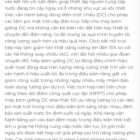
vào kết nối với lưới điện, giúp thiết lập nguồn cung cấp
nước đáng tin cậy ngay cả ở những khu vực xa xôi nhất.
Việc vận hành bằng dòng điện một chiều (DC) cho phép
các tấm pin mặt trời cấp điện trực tiếp cho máy bơm
giếng DC mà không cần bộ biến tần đắt tiền hay thiết bị
chuyển đổi điện năng, từ đó mang lại quá trình truyền tải
năng lượng sạch hơn và hiệu quả hơn. Cách kết nối trực
tiếp này làm giảm tổn thất năng lượng lên đến 15% so với
các hệ thống xoay chiều (AC), vốn đòi hỏi nhiều giai đoạn
chuyển đổi. Máy bơm giếng DC tự động điều chỉnh hiệu
suất hoạt động dựa trên lượng năng lượng mặt trời sẵn có:
vận hành ở hiệu suất tối đa trong điều kiện nắng gắt và
giảm công suất trong những ngày nhiều mây nhằm bảo
toàn dung lượng pin dự trữ. Việc tích hợp tiên tiến chức
năng theo dõi điểm công suất cực đại (MPPT) cho phép
máy bơm giếng DC khai thác tối ưu năng lượng từ các dàn
pin mặt trời trong mọi điều kiện ánh sáng khác nhau, đảm
bảo sản xuất nước ổn định suốt cả ngày. Khả năng vận
hành bằng pin vào ban đêm hoặc trong điều kiện thời tiết
âm u giúp hệ thống cung cấp nước liên tục 24 giờ mỗi
ngày khi được kết hợp với giải pháp lưu trữ năng lượng phù
hợp. Các tính năng quản lý năng lượng thông minh cho