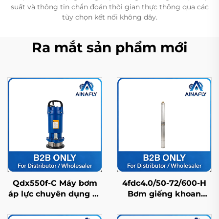
suất và thông tin chẩn đoán thời gian thực thông qua các
tùy chọn kết nối không dây.
Ra mắt sản phẩm mới
Qdx550f-C Máy bơm
4fdc4.0/50-72/600-H
áp lực chuyên dụng có
Bơm giếng khoan
khả năng nâng cao,
năng lượng mặt trời
sản xuất tại Trung
bằng thép không gỉ