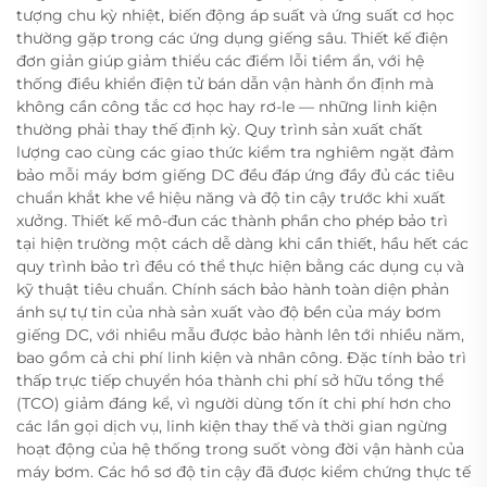
tượng chu kỳ nhiệt, biến động áp suất và ứng suất cơ học
thường gặp trong các ứng dụng giếng sâu. Thiết kế điện
đơn giản giúp giảm thiểu các điểm lỗi tiềm ẩn, với hệ
thống điều khiển điện tử bán dẫn vận hành ổn định mà
không cần công tắc cơ học hay rơ-le — những linh kiện
thường phải thay thế định kỳ. Quy trình sản xuất chất
lượng cao cùng các giao thức kiểm tra nghiêm ngặt đảm
bảo mỗi máy bơm giếng DC đều đáp ứng đầy đủ các tiêu
chuẩn khắt khe về hiệu năng và độ tin cậy trước khi xuất
xưởng. Thiết kế mô-đun các thành phần cho phép bảo trì
tại hiện trường một cách dễ dàng khi cần thiết, hầu hết các
quy trình bảo trì đều có thể thực hiện bằng các dụng cụ và
kỹ thuật tiêu chuẩn. Chính sách bảo hành toàn diện phản
ánh sự tự tin của nhà sản xuất vào độ bền của máy bơm
giếng DC, với nhiều mẫu được bảo hành lên tới nhiều năm,
bao gồm cả chi phí linh kiện và nhân công. Đặc tính bảo trì
thấp trực tiếp chuyển hóa thành chi phí sở hữu tổng thể
(TCO) giảm đáng kể, vì người dùng tốn ít chi phí hơn cho
các lần gọi dịch vụ, linh kiện thay thế và thời gian ngừng
hoạt động của hệ thống trong suốt vòng đời vận hành của
máy bơm. Các hồ sơ độ tin cậy đã được kiểm chứng thực tế