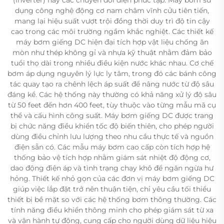
dụng công nghệ động cơ nam châm vĩnh cửu tiên tiến,
mang lại hiệu suất vượt trội đồng thời duy trì độ tin cậy
cao trong các môi trường ngầm khắc nghiệt. Các thiết kế
máy bơm giếng DC hiện đại tích hợp vật liệu chống ăn
mòn như thép không gỉ và nhựa kỹ thuật nhằm đảm bảo
tuổi thọ dài trong nhiều điều kiện nước khác nhau. Cơ chế
bơm áp dụng nguyên lý lực ly tâm, trong đó các bánh công
tác quay tạo ra chênh lệch áp suất để nâng nước từ độ sâu
đáng kể. Các hệ thống này thường có khả năng xử lý độ sâu
từ 50 feet đến hơn 400 feet, tùy thuộc vào từng mẫu mã cụ
thể và cấu hình công suất. Máy bơm giếng DC được trang
bị chức năng điều khiển tốc độ biến thiên, cho phép người
dùng điều chỉnh lưu lượng theo nhu cầu thực tế và nguồn
điện sẵn có. Các mẫu máy bơm cao cấp còn tích hợp hệ
thống bảo vệ tích hợp nhằm giám sát nhiệt độ động cơ,
dao động điện áp và tình trạng chạy khô để ngăn ngừa hư
hỏng. Thiết kế nhỏ gọn của các đơn vị máy bơm giếng DC
giúp việc lắp đặt trở nên thuận tiện, chỉ yêu cầu tối thiểu
thiết bị bề mặt so với các hệ thống bơm thông thường. Các
tính năng điều khiển thông minh cho phép giám sát từ xa
và vận hành tự động, cung cấp cho người dùng dữ liệu hiệu