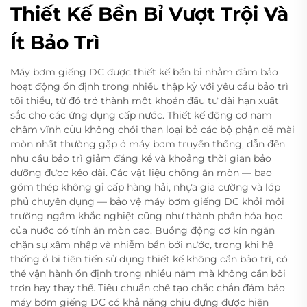
Thiết Kế Bền Bỉ Vượt Trội Và
Ít Bảo Trì
Máy bơm giếng DC được thiết kế bền bỉ nhằm đảm bảo
hoạt động ổn định trong nhiều thập kỷ với yêu cầu bảo trì
tối thiểu, từ đó trở thành một khoản đầu tư dài hạn xuất
sắc cho các ứng dụng cấp nước. Thiết kế động cơ nam
châm vĩnh cửu không chổi than loại bỏ các bộ phận dễ mài
mòn nhất thường gặp ở máy bơm truyền thống, dẫn đến
nhu cầu bảo trì giảm đáng kể và khoảng thời gian bảo
dưỡng được kéo dài. Các vật liệu chống ăn mòn — bao
gồm thép không gỉ cấp hàng hải, nhựa gia cường và lớp
phủ chuyên dụng — bảo vệ máy bơm giếng DC khỏi môi
trường ngầm khắc nghiệt cũng như thành phần hóa học
của nước có tính ăn mòn cao. Buồng động cơ kín ngăn
chặn sự xâm nhập và nhiễm bẩn bởi nước, trong khi hệ
thống ổ bi tiên tiến sử dụng thiết kế không cần bảo trì, có
thể vận hành ổn định trong nhiều năm mà không cần bôi
trơn hay thay thế. Tiêu chuẩn chế tạo chắc chắn đảm bảo
máy bơm giếng DC có khả năng chịu đựng được hiện