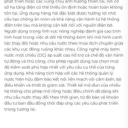
phát triển hoặc các vùng chịu ảnh hưởng thiên tai, nơi cơ
sở hạ tầng điện có thể thiếu ổn định hoặc hoàn toàn không
tồn tại. Ứng dụng hàng hải đặc biệt được hưởng lợi nhờ
cấu tạo chống ăn mòn và khả năng vận hành từ hệ thống
điện trên tàu mà không cần kết nối với nguồn điện bờ.
Người dùng trong lĩnh vực nông nghiệp đánh giá cao tính
linh hoạt trong việc di dời hệ thống bơm khi mô hình canh
tác thay đổi hoặc nhu cầu nước theo mùa dịch chuyển giữa
các khu vực đồng ruộng khác nhau. Công nghệ máy bơm
nước một chiều (DC) áp suất cao hỗ trợ cả chế độ vận hành
tự động và thủ công, cho phép người dùng lựa chọn mức
độ kiểm soát phù hợp nhất với yêu cầu cụ thể của từng
ứng dụng. Khả năng tích hợp với các hệ thống quản lý
nước hiện hữu đảm bảo kết nối liền mạch với cảm biến, bộ
điều khiển và thiết bị giám sát. Thiết kế mô-đun của nhiều
hệ thống cho phép mở rộng hoặc điều chỉnh dễ dàng khi
nhu cầu nước thay đổi theo thời gian, từ đó bảo vệ khoản
đầu tư ban đầu đồng thời đáp ứng các yêu cầu phát triển
trong tương lai.