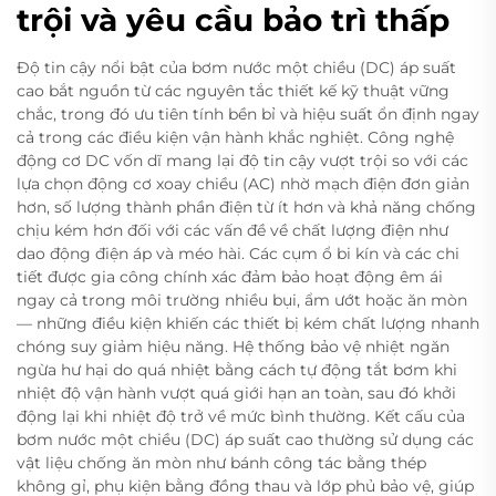
trội và yêu cầu bảo trì thấp
Độ tin cậy nổi bật của bơm nước một chiều (DC) áp suất
cao bắt nguồn từ các nguyên tắc thiết kế kỹ thuật vững
chắc, trong đó ưu tiên tính bền bỉ và hiệu suất ổn định ngay
cả trong các điều kiện vận hành khắc nghiệt. Công nghệ
động cơ DC vốn dĩ mang lại độ tin cậy vượt trội so với các
lựa chọn động cơ xoay chiều (AC) nhờ mạch điện đơn giản
hơn, số lượng thành phần điện từ ít hơn và khả năng chống
chịu kém hơn đối với các vấn đề về chất lượng điện như
dao động điện áp và méo hài. Các cụm ổ bi kín và các chi
tiết được gia công chính xác đảm bảo hoạt động êm ái
ngay cả trong môi trường nhiều bụi, ẩm ướt hoặc ăn mòn
— những điều kiện khiến các thiết bị kém chất lượng nhanh
chóng suy giảm hiệu năng. Hệ thống bảo vệ nhiệt ngăn
ngừa hư hại do quá nhiệt bằng cách tự động tắt bơm khi
nhiệt độ vận hành vượt quá giới hạn an toàn, sau đó khởi
động lại khi nhiệt độ trở về mức bình thường. Kết cấu của
bơm nước một chiều (DC) áp suất cao thường sử dụng các
vật liệu chống ăn mòn như bánh công tác bằng thép
không gỉ, phụ kiện bằng đồng thau và lớp phủ bảo vệ, giúp