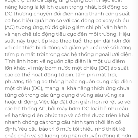
vượt trội cho đa dạng ứng dụng bơm. Hiệu suất
năng lượng là lợi ích quan trọng nhất, bởi động cơ
DC thường chuyển đổi điện năng thành công suất
cơ học hiệu quả hơn so với các động cơ xoay chiều
(AC) tương ứng, từ đó giúp giảm chi phí vận hành
và hạn chế tác động tiêu cực đến môi trường. Hiệu
suất này trực tiếp kéo theo tuổi thọ pin dài hơn đối
với các thiết bị di động và giảm yêu cầu về số lượng
tấm pin mặt trời trong các hệ thống ngoài lưới điện.
Tính linh hoạt về nguồn cấp điện là một ưu điểm
lớn khác, vì máy bơm nước một chiều (DC) áp suất
cao có thể hoạt động từ pin, tấm pin mặt trời,
phương tiện giao thông hoặc nguồn cung cấp điện
một chiều (DC), mang lại khả năng thích ứng chưa
từng có trong các ứng dụng ở vùng sâu vùng xa
hoặc di động. Việc lắp đặt đơn giản hơn rõ rệt so với
các hệ thống AC, bởi máy bơm DC loại bỏ nhu cầu
về hạ tầng điện phức tạp và có thể được triển khai
nhanh chóng cả trong cấu hình tạm thời lẫn cố
định. Yêu cầu bảo trì ở mức tối thiểu nhờ thiết kế
chắc chắn và số lượng bộ phận chuyển động ít hơn