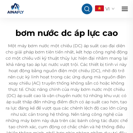
VI
bơm nước dc áp lực cao
Một máy bơm nước một chiều (DC) áp suất cao đại diện
cho giải pháp bơm tiên tiến nhất, kết hợp công nghệ động
cơ một chiều với kỹ thuật thủy lực hiện đại nhằm mang lại
khả năng tạo áp lực nước vượt trội. Các thiết bị tinh vi này
hoạt động bằng nguồn điện một chiều (DC), nhờ đó trở
nên cực kỳ linh hoạt trong các ứng dụng mà nguồn điện
xoay chiều (AC) truyền thống không sẵn có hoặc không
thực tế. Chức năng chính của máy bơm nước một chiều
(DC) áp suất cao là vận chuyển nước từ những khu vực có
áp suất thấp đến những điểm đích có áp suất cao hơn, tạo
ra lực đáng kể để vượt qua các chênh lệch độ cao lớn cũng
như sức cản trong hệ thống. Nền tảng công nghệ của
những máy bơm này dựa trên các bánh công tác được chế
tạo chính xác, cụm động cơ chắc chắn và hệ thống điều
khiển thông minh, phối hợp nhịp nhàng nhằm duy trì đầu