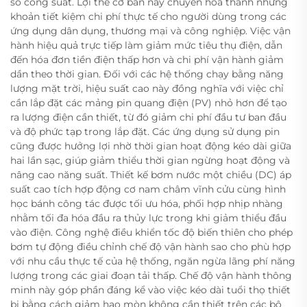
số công suất. Lợi thế cơ bản này chuyển hóa thành những
khoản tiết kiệm chi phí thực tế cho người dùng trong các
ứng dụng dân dụng, thương mại và công nghiệp. Việc vận
hành hiệu quả trực tiếp làm giảm mức tiêu thụ điện, dẫn
đến hóa đơn tiền điện thấp hơn và chi phí vận hành giảm
dần theo thời gian. Đối với các hệ thống chạy bằng năng
lượng mặt trời, hiệu suất cao này đồng nghĩa với việc chỉ
cần lắp đặt các mảng pin quang điện (PV) nhỏ hơn để tạo
ra lượng điện cần thiết, từ đó giảm chi phí đầu tư ban đầu
và độ phức tạp trong lắp đặt. Các ứng dụng sử dụng pin
cũng được hưởng lợi nhờ thời gian hoạt động kéo dài giữa
hai lần sạc, giúp giảm thiểu thời gian ngừng hoạt động và
nâng cao năng suất. Thiết kế bơm nước một chiều (DC) áp
suất cao tích hợp động cơ nam châm vĩnh cửu cùng hình
học bánh công tác được tối ưu hóa, phối hợp nhịp nhàng
nhằm tối đa hóa đầu ra thủy lực trong khi giảm thiểu đầu
vào điện. Công nghệ điều khiển tốc độ biến thiên cho phép
bơm tự động điều chỉnh chế độ vận hành sao cho phù hợp
với nhu cầu thực tế của hệ thống, ngăn ngừa lãng phí năng
lượng trong các giai đoạn tải thấp. Chế độ vận hành thông
minh này góp phần đáng kể vào việc kéo dài tuổi thọ thiết
bị bằng cách giảm hao mòn không cần thiết trên các bộ