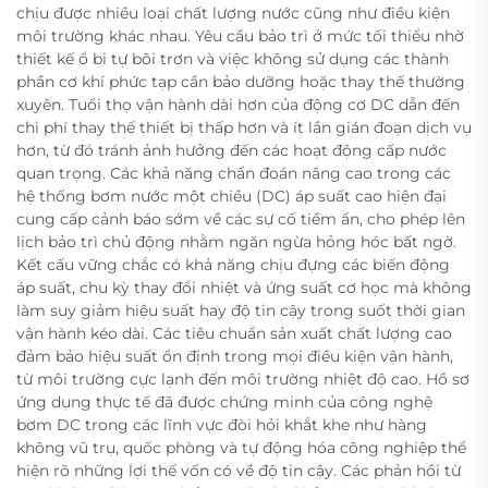
chịu được nhiều loại chất lượng nước cũng như điều kiện
môi trường khác nhau. Yêu cầu bảo trì ở mức tối thiểu nhờ
thiết kế ổ bi tự bôi trơn và việc không sử dụng các thành
phần cơ khí phức tạp cần bảo dưỡng hoặc thay thế thường
xuyên. Tuổi thọ vận hành dài hơn của động cơ DC dẫn đến
chi phí thay thế thiết bị thấp hơn và ít lần gián đoạn dịch vụ
hơn, từ đó tránh ảnh hưởng đến các hoạt động cấp nước
quan trọng. Các khả năng chẩn đoán nâng cao trong các
hệ thống bơm nước một chiều (DC) áp suất cao hiện đại
cung cấp cảnh báo sớm về các sự cố tiềm ẩn, cho phép lên
lịch bảo trì chủ động nhằm ngăn ngừa hỏng hóc bất ngờ.
Kết cấu vững chắc có khả năng chịu đựng các biến động
áp suất, chu kỳ thay đổi nhiệt và ứng suất cơ học mà không
làm suy giảm hiệu suất hay độ tin cậy trong suốt thời gian
vận hành kéo dài. Các tiêu chuẩn sản xuất chất lượng cao
đảm bảo hiệu suất ổn định trong mọi điều kiện vận hành,
từ môi trường cực lạnh đến môi trường nhiệt độ cao. Hồ sơ
ứng dụng thực tế đã được chứng minh của công nghệ
bơm DC trong các lĩnh vực đòi hỏi khắt khe như hàng
không vũ trụ, quốc phòng và tự động hóa công nghiệp thể
hiện rõ những lợi thế vốn có về độ tin cậy. Các phản hồi từ