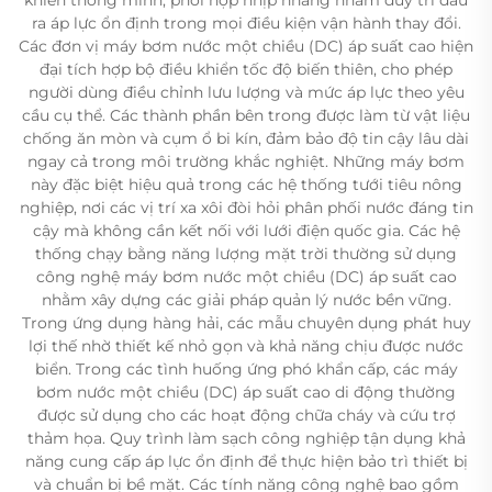
ra áp lực ổn định trong mọi điều kiện vận hành thay đổi.
Các đơn vị máy bơm nước một chiều (DC) áp suất cao hiện
đại tích hợp bộ điều khiển tốc độ biến thiên, cho phép
người dùng điều chỉnh lưu lượng và mức áp lực theo yêu
cầu cụ thể. Các thành phần bên trong được làm từ vật liệu
chống ăn mòn và cụm ổ bi kín, đảm bảo độ tin cậy lâu dài
ngay cả trong môi trường khắc nghiệt. Những máy bơm
này đặc biệt hiệu quả trong các hệ thống tưới tiêu nông
nghiệp, nơi các vị trí xa xôi đòi hỏi phân phối nước đáng tin
cậy mà không cần kết nối với lưới điện quốc gia. Các hệ
thống chạy bằng năng lượng mặt trời thường sử dụng
công nghệ máy bơm nước một chiều (DC) áp suất cao
nhằm xây dựng các giải pháp quản lý nước bền vững.
Trong ứng dụng hàng hải, các mẫu chuyên dụng phát huy
lợi thế nhờ thiết kế nhỏ gọn và khả năng chịu được nước
biển. Trong các tình huống ứng phó khẩn cấp, các máy
bơm nước một chiều (DC) áp suất cao di động thường
được sử dụng cho các hoạt động chữa cháy và cứu trợ
thảm họa. Quy trình làm sạch công nghiệp tận dụng khả
năng cung cấp áp lực ổn định để thực hiện bảo trì thiết bị
và chuẩn bị bề mặt. Các tính năng công nghệ bao gồm