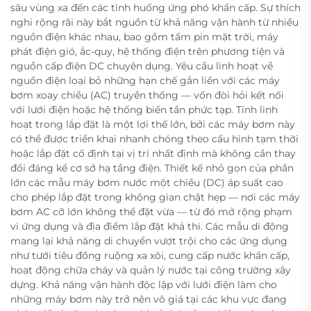
sâu vùng xa đến các tình huống ứng phó khẩn cấp. Sự thích
nghi rộng rãi này bắt nguồn từ khả năng vận hành từ nhiều
nguồn điện khác nhau, bao gồm tấm pin mặt trời, máy
phát điện gió, ắc-quy, hệ thống điện trên phương tiện và
nguồn cấp điện DC chuyên dụng. Yêu cầu linh hoạt về
nguồn điện loại bỏ những hạn chế gắn liền với các máy
bơm xoay chiều (AC) truyền thống — vốn đòi hỏi kết nối
với lưới điện hoặc hệ thống biến tần phức tạp. Tính linh
hoạt trong lắp đặt là một lợi thế lớn, bởi các máy bơm này
có thể được triển khai nhanh chóng theo cấu hình tạm thời
hoặc lắp đặt cố định tại vị trí nhất định mà không cần thay
đổi đáng kể cơ sở hạ tầng điện. Thiết kế nhỏ gọn của phần
lớn các mẫu máy bơm nước một chiều (DC) áp suất cao
cho phép lắp đặt trong không gian chật hẹp — nơi các máy
bơm AC cỡ lớn không thể đặt vừa — từ đó mở rộng phạm
vi ứng dụng và địa điểm lắp đặt khả thi. Các mẫu di động
mang lại khả năng di chuyển vượt trội cho các ứng dụng
như tưới tiêu đồng ruộng xa xôi, cung cấp nước khẩn cấp,
hoạt động chữa cháy và quản lý nước tại công trường xây
dựng. Khả năng vận hành độc lập với lưới điện làm cho
những máy bơm này trở nên vô giá tại các khu vực đang