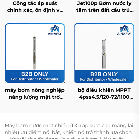
Công tắc áp suất
Jet100p Bơm nước ly
chính xác, ổn định và
tâm trên đất cấu trúc
bền bỉ cho điều khiển
chính xác, hiệu suất
áp suất tự động
cao, ổn định và đa
năng
máy bơm nông nghiệp
bộ điều khiển MPPT
năng lượng mặt trời
4pss4.5/120-72/1100
4fdc3.5/95-120/900 với
tương thích với máy
lưu lượng dòng chảy
bơm năng lượng mặt
cao, lý tưởng cho tưới
trời FDC dùng cho cấp
tiêu cây trồng
nước sinh hoạt gia
Máy bơm nước một chiều (DC) áp suất cao mang lại
đình
nhiều ưu điểm nổi bật, khiến nó trở thành lựa chọn