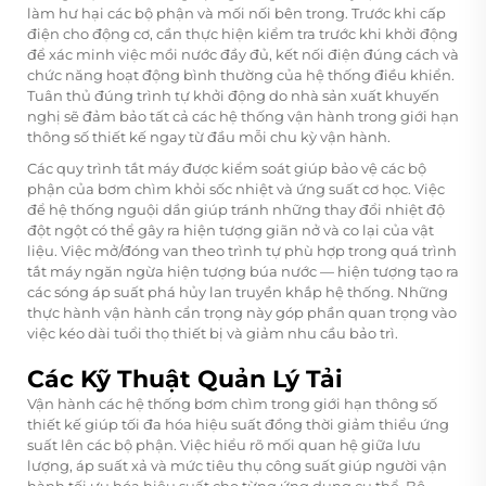
làm hư hại các bộ phận và mối nối bên trong. Trước khi cấp
điện cho động cơ, cần thực hiện kiểm tra trước khi khởi động
để xác minh việc mồi nước đầy đủ, kết nối điện đúng cách và
chức năng hoạt động bình thường của hệ thống điều khiển.
Tuân thủ đúng trình tự khởi động do nhà sản xuất khuyến
nghị sẽ đảm bảo tất cả các hệ thống vận hành trong giới hạn
thông số thiết kế ngay từ đầu mỗi chu kỳ vận hành.
Các quy trình tắt máy được kiểm soát giúp bảo vệ các bộ
phận của bơm chìm khỏi sốc nhiệt và ứng suất cơ học. Việc
để hệ thống nguội dần giúp tránh những thay đổi nhiệt độ
đột ngột có thể gây ra hiện tượng giãn nở và co lại của vật
liệu. Việc mở/đóng van theo trình tự phù hợp trong quá trình
tắt máy ngăn ngừa hiện tượng búa nước — hiện tượng tạo ra
các sóng áp suất phá hủy lan truyền khắp hệ thống. Những
thực hành vận hành cẩn trọng này góp phần quan trọng vào
việc kéo dài tuổi thọ thiết bị và giảm nhu cầu bảo trì.
Các Kỹ Thuật Quản Lý Tải
Vận hành các hệ thống bơm chìm trong giới hạn thông số
thiết kế giúp tối đa hóa hiệu suất đồng thời giảm thiểu ứng
suất lên các bộ phận. Việc hiểu rõ mối quan hệ giữa lưu
lượng, áp suất xả và mức tiêu thụ công suất giúp người vận
hành tối ưu hóa hiệu suất cho từng ứng dụng cụ thể. Bộ