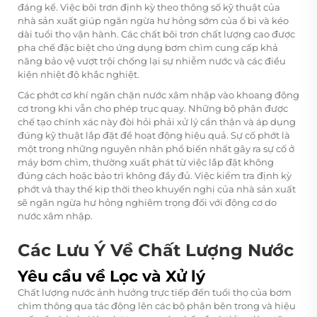
đáng kể. Việc bôi trơn định kỳ theo thông số kỹ thuật của
nhà sản xuất giúp ngăn ngừa hư hỏng sớm của ổ bi và kéo
dài tuổi thọ vận hành. Các chất bôi trơn chất lượng cao được
pha chế đặc biệt cho ứng dụng bơm chìm cung cấp khả
năng bảo vệ vượt trội chống lại sự nhiễm nước và các điều
kiện nhiệt độ khắc nghiệt.
Các phớt cơ khí ngăn chặn nước xâm nhập vào khoang động
cơ trong khi vẫn cho phép trục quay. Những bộ phận được
chế tạo chính xác này đòi hỏi phải xử lý cẩn thận và áp dụng
đúng kỹ thuật lắp đặt để hoạt động hiệu quả. Sự cố phớt là
một trong những nguyên nhân phổ biến nhất gây ra sự cố ở
máy bơm chìm, thường xuất phát từ việc lắp đặt không
đúng cách hoặc bảo trì không đầy đủ. Việc kiểm tra định kỳ
phớt và thay thế kịp thời theo khuyến nghị của nhà sản xuất
sẽ ngăn ngừa hư hỏng nghiêm trọng đối với động cơ do
nước xâm nhập.
Các Lưu Ý Về Chất Lượng Nước
Yêu cầu về Lọc và Xử lý
Chất lượng nước ảnh hưởng trực tiếp đến tuổi thọ của bơm
chìm thông qua tác động lên các bộ phận bên trong và hiệu