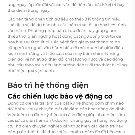
ứng ngay lập tức đối với các vấn đề tiềm ẩn, bất kể vị trí hay
thời điểm trong ngày.
Các nền tảng phân tích dữ liệu có thể xử lý thông tin hiệu
suất lịch sử để dự báo nhu cầu bảo trì và tối ưu hóa lịch trình
vận hành. Phương pháp bảo trì dự đoán này giúp giảm
thiểu thời gian ngừng hoạt động bất ngờ đồng thời tối đa
hóa hiệu suất thiết bị. Các hệ thống giám sát thông minh
cũng hỗ trợ người vận hành hiểu rõ mối quan hệ giữa điều
kiện môi trường và hiệu suất của máy bơm chìm. Những
biến đổi về nhiệt độ, thay đổi chất lượng nước và dao động
nhu cầu theo mùa đều ảnh hưởng đến tuổi thọ thiết bị cũng
như hiệu quả vận hành.
Bảo trì hệ thống điện
Các chiến lược bảo vệ động cơ
Động cơ điện là trái tim của bất kỳ hệ thống bơm chìm nào,
đòi hỏi sự chú ý chuyên biệt để đảm bảo hoạt động ổn định.
Việc kiểm tra định kỳ điện trở cách điện giúp phát hiện sớm
các sự cố điện tiềm ẩn trước khi chúng gây ra hỏng hóc động
cơ. Thợ điện chuyên nghiệp cần thực hiện các kiểm tra này
bằng các thiết bị đã được hiệu chuẩn nhằm đo độ bền cách