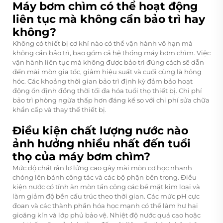
Máy bơm chìm có thể hoạt động
liên tục mà không cần bảo trì hay
không?
Không có thiết bị cơ khí nào có thể vận hành vô hạn mà
không cần bảo trì, bao gồm cả hệ thống máy bơm chìm. Việc
vận hành liên tục mà không được bảo trì đúng cách sẽ dẫn
đến mài mòn gia tốc, giảm hiệu suất và cuối cùng là hỏng
hóc. Các khoảng thời gian bảo trì định kỳ đảm bảo hoạt
động ổn định đồng thời tối đa hóa tuổi thọ thiết bị. Chi phí
bảo trì phòng ngừa thấp hơn đáng kể so với chi phí sửa chữa
khẩn cấp và thay thế thiết bị.
Điều kiện chất lượng nước nào
ảnh hưởng nhiều nhất đến tuổi
thọ của máy bơm chìm?
Mức độ chất rắn lơ lửng cao gây mài mòn cơ học nhanh
chóng lên bánh công tác và các bộ phận bên trong. Điều
kiện nước có tính ăn mòn tấn công các bề mặt kim loại và
làm giảm độ bền cấu trúc theo thời gian. Các mức pH cực
đoan và các thành phần hóa học mạnh có thể làm hư hại
gioăng kín và lớp phủ bảo vệ. Nhiệt độ nước quá cao hoặc