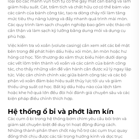
loại bỏ các mảnh vụn tích tụ có thể gây mất cân bằng và làm
giảm hiệu suất. Cát, trầm tích và chất hữu cơ có thể bám vào
các cánh của bánh công tác, tạo ra dòng chảy rối làm tăng
mức tiêu thụ năng lượng và đẩy nhanh quá trình mài mòn.
Các quy trình làm sạch chuyên nghiệp bao gồm việc tháo rời
cẩn thận và làm sạch kỹ lưỡng bằng dung môi và dụng cụ
phù hợp.
Việc kiểm tra vỏ xoắn (volute casing) cần xem xét các bề mặt
bên trong để phát hiện dấu hiệu xói mòn, ăn mòn hoặc hư
hỏng cơ học. Tổn thương do xâm thực biểu hiện dưới dạng
các vết lõm trên thành vỏ xoắn và các cánh của bánh công
tác, cho thấy những vấn đề vận hành cần được xử lý ngay lập
tức. Việc căn chỉnh chính xác giữa bánh công tác và các bộ
phận vỏ xoắn đảm bảo hiệu suất thủy lực tối ưu và giảm
thiểu ứng suất cơ học. Bất kỳ dấu hiệu nào của lệch tâm
hoặc khe hở quá lớn đều đòi hỏi đánh giá chuyên sâu và các
biện pháp điều chỉnh thích hợp.
Hệ thống ổ bi và phớt làm kín
Các cụm ổ bi trong hệ thống bơm chìm yêu cầu bôi trơn và
giám sát chuyên biệt để duy trì hoạt động đúng cách.
Những thành phần then chốt này hỗ trợ các cụm trục quay
đồng thời chịu được các tải trọng hướng kính và dọc trục