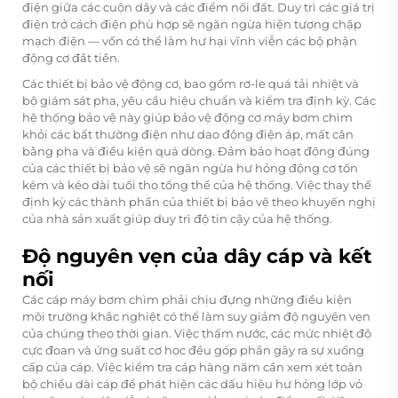
điện giữa các cuộn dây và các điểm nối đất. Duy trì các giá trị
điện trở cách điện phù hợp sẽ ngăn ngừa hiện tượng chập
mạch điện — vốn có thể làm hư hại vĩnh viễn các bộ phận
động cơ đắt tiền.
Các thiết bị bảo vệ động cơ, bao gồm rơ-le quá tải nhiệt và
bộ giám sát pha, yêu cầu hiệu chuẩn và kiểm tra định kỳ. Các
hệ thống bảo vệ này giúp bảo vệ động cơ máy bơm chìm
khỏi các bất thường điện như dao động điện áp, mất cân
bằng pha và điều kiện quá dòng. Đảm bảo hoạt động đúng
của các thiết bị bảo vệ sẽ ngăn ngừa hư hỏng động cơ tốn
kém và kéo dài tuổi thọ tổng thể của hệ thống. Việc thay thế
định kỳ các thành phần của thiết bị bảo vệ theo khuyến nghị
của nhà sản xuất giúp duy trì độ tin cậy của hệ thống.
Độ nguyên vẹn của dây cáp và kết
nối
Các cáp máy bơm chìm phải chịu đựng những điều kiện
môi trường khắc nghiệt có thể làm suy giảm độ nguyên vẹn
của chúng theo thời gian. Việc thấm nước, các mức nhiệt độ
cực đoan và ứng suất cơ học đều góp phần gây ra sự xuống
cấp của cáp. Việc kiểm tra cáp hàng năm cần xem xét toàn
bộ chiều dài cáp để phát hiện các dấu hiệu hư hỏng lớp vỏ