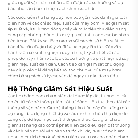
giúp người vận hành nhận diện được các xu hướng và dự
báo nhu cầu bảo trì một cách chính xác hơn.
Các cuộc kiểm tra hàng quý nên bao gồm các đánh giá toàn
diện hơn về các chỉ số hiệu suất của máy bơm. Việc giám sát
áp suất xả, lưu lượng dòng chảy và mức tiêu thụ điện năng
cung cấp những thông tin quý giá về tình trạng các bộ phận
bên trong. Bất kỳ sai lệch nào so với các chỉ số hiệu suất cơ
bản đều cần được chú ý và điều tra ngay lập tức. Các vận
hành viên có kinh nghiệm duy trì nhật ký chi tiết về các
phép đo này nhằm xác lập các xu hướng và phát hiện sự suy
giảm hiệu suất dần dần. Cách tiếp cận giám sát chủ động
này giúp kéo dài đáng kể tuổi thọ phục vụ của máy bơm
chìm bằng cách xử lý các vấn đề ngay từ giai đoạn đầu.
Hệ Thống Giám Sát Hiệu Suất
Các hệ thống bơm chìm hiện đại được lắp đặt hưởng lợi rất
nhiều từ các hệ thống giám sát tự động, liên tục theo dõi các
thông số vận hành. Các hệ thống tiên tiến này đo lường mức
độ rung, dao động nhiệt độ và các mô hình tiêu thụ điện để
cung cấp dữ liệu hiệu suất thời gian thực. Các giải pháp
giám sát nâng cao có thể phát hiện các điều kiện bất thường
và cảnh báo người vận hành trước khi xảy ra sự cố nghiêm
trọng. Việc tích hợp khả năng giám sát từ xa cho phép phản