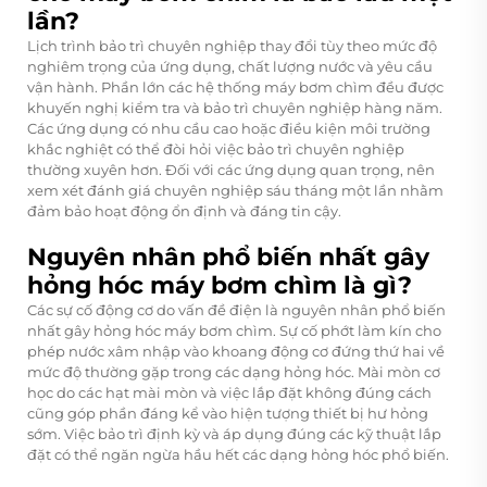
lần?
Lịch trình bảo trì chuyên nghiệp thay đổi tùy theo mức độ
nghiêm trọng của ứng dụng, chất lượng nước và yêu cầu
vận hành. Phần lớn các hệ thống máy bơm chìm đều được
khuyến nghị kiểm tra và bảo trì chuyên nghiệp hàng năm.
Các ứng dụng có nhu cầu cao hoặc điều kiện môi trường
khắc nghiệt có thể đòi hỏi việc bảo trì chuyên nghiệp
thường xuyên hơn. Đối với các ứng dụng quan trọng, nên
xem xét đánh giá chuyên nghiệp sáu tháng một lần nhằm
đảm bảo hoạt động ổn định và đáng tin cậy.
Nguyên nhân phổ biến nhất gây
hỏng hóc máy bơm chìm là gì?
Các sự cố động cơ do vấn đề điện là nguyên nhân phổ biến
nhất gây hỏng hóc máy bơm chìm. Sự cố phớt làm kín cho
phép nước xâm nhập vào khoang động cơ đứng thứ hai về
mức độ thường gặp trong các dạng hỏng hóc. Mài mòn cơ
học do các hạt mài mòn và việc lắp đặt không đúng cách
cũng góp phần đáng kể vào hiện tượng thiết bị hư hỏng
sớm. Việc bảo trì định kỳ và áp dụng đúng các kỹ thuật lắp
đặt có thể ngăn ngừa hầu hết các dạng hỏng hóc phổ biến.