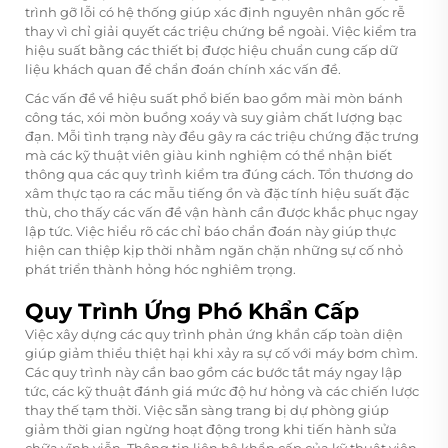
trình gỡ lỗi có hệ thống giúp xác định nguyên nhân gốc rễ
thay vì chỉ giải quyết các triệu chứng bề ngoài. Việc kiểm tra
hiệu suất bằng các thiết bị được hiệu chuẩn cung cấp dữ
liệu khách quan để chẩn đoán chính xác vấn đề.
Các vấn đề về hiệu suất phổ biến bao gồm mài mòn bánh
công tác, xói mòn buồng xoáy và suy giảm chất lượng bạc
đạn. Mỗi tình trạng này đều gây ra các triệu chứng đặc trưng
mà các kỹ thuật viên giàu kinh nghiệm có thể nhận biết
thông qua các quy trình kiểm tra đúng cách. Tổn thương do
xâm thực tạo ra các mẫu tiếng ồn và đặc tính hiệu suất đặc
thù, cho thấy các vấn đề vận hành cần được khắc phục ngay
lập tức. Việc hiểu rõ các chỉ báo chẩn đoán này giúp thực
hiện can thiệp kịp thời nhằm ngăn chặn những sự cố nhỏ
phát triển thành hỏng hóc nghiêm trọng.
Quy Trình Ứng Phó Khẩn Cấp
Việc xây dựng các quy trình phản ứng khẩn cấp toàn diện
giúp giảm thiểu thiệt hại khi xảy ra sự cố với máy bơm chìm.
Các quy trình này cần bao gồm các bước tắt máy ngay lập
tức, các kỹ thuật đánh giá mức độ hư hỏng và các chiến lược
thay thế tạm thời. Việc sẵn sàng trang bị dự phòng giúp
giảm thời gian ngừng hoạt động trong khi tiến hành sửa
chữa vĩnh viễn. Thông tin liên hệ khẩn cấp của kỹ thuật viên