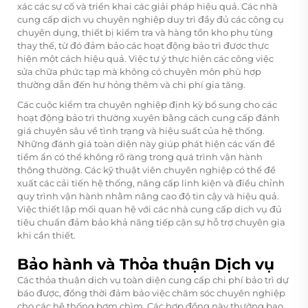
xác các sự cố và triển khai các giải pháp hiệu quả. Các nhà
cung cấp dịch vụ chuyên nghiệp duy trì đầy đủ các công cụ
chuyên dụng, thiết bị kiểm tra và hàng tồn kho phụ tùng
thay thế, từ đó đảm bảo các hoạt động bảo trì được thực
hiện một cách hiệu quả. Việc tự ý thực hiện các công việc
sửa chữa phức tạp mà không có chuyên môn phù hợp
thường dẫn đến hư hỏng thêm và chi phí gia tăng.
Các cuộc kiểm tra chuyên nghiệp định kỳ bổ sung cho các
hoạt động bảo trì thường xuyên bằng cách cung cấp đánh
giá chuyên sâu về tình trạng và hiệu suất của hệ thống.
Những đánh giá toàn diện này giúp phát hiện các vấn đề
tiềm ẩn có thể không rõ ràng trong quá trình vận hành
thông thường. Các kỹ thuật viên chuyên nghiệp có thể đề
xuất các cải tiến hệ thống, nâng cấp linh kiện và điều chỉnh
quy trình vận hành nhằm nâng cao độ tin cậy và hiệu quả.
Việc thiết lập mối quan hệ với các nhà cung cấp dịch vụ đủ
tiêu chuẩn đảm bảo khả năng tiếp cận sự hỗ trợ chuyên gia
khi cần thiết.
Bảo hành và Thỏa thuận Dịch vụ
Các thỏa thuận dịch vụ toàn diện cung cấp chi phí bảo trì dự
báo được, đồng thời đảm bảo việc chăm sóc chuyên nghiệp
cho các hệ thống bơm chìm. Các hợp đồng này thường bao