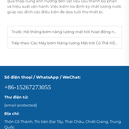
quá thấp cũng ảnh hưởng đến vật liệu cấu thành bộ phận
và hiệu suất vận hành. Việc kiểm tra định kỳ chất lượng nước
giúp xác định các điều kiện đe dọa tuổi thọ thiết bị.
Trước :
Hệ thống bơm năng lượng mặt trời hoạt động như thế nào mà không cần điện lưới?
Tiếp theo :
Các Máy bơm Năng lượng Mặt trời Có Thể Hỗ Trợ Hệ Thống Tưới Nông Nghiệp Bền Vững Như Thế Nào?
Số điện thoại / WhatsApp / WeChat:
+86-15267273055
Thư điện tử:
[email protected]
Địa chỉ:
Thôn Cố Thành, Thị trấn Đại Tây, Thái Châu, Chiết Giang, Trung
Quốc