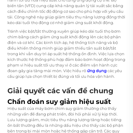
biến tần (VFD) cung cấp khả năng quản lý tải xuất sắc bằng
cách điều chỉnh tốc độ động cơ sao cho phù hợp với yêu cầu
tải. Công nghệ này giúp giảm tiêu thụ năng lượng đồng thời
kéo dài tuổi thọ động cơ nhờ giảm ứng suất khởi động.
Tránh việc bật/tắt thường xuyên giúp kéo dài tuổi thọ bơm
chìm bằng cách giảm ứng suất khởi động lên các bộ phận
điện và cơ khí. Các bình tích áp, hệ thống tích năng và bộ
điều khiển thông minh giúp giảm thiểu tần suất bật/tắt
trong khi vẫn duy trì áp suất hệ thống ổn định. Việc lựa chọn
kích thước hệ thống phù hợp đảm bảo bơm hoạt động trong
phạm vi hiệu suất tối ưu thay vì ở các điểm vận hành cực
đoan gây gia tăng mài mòn. Việc hiểu rõ
ứng dụng
các yêu
cầu giúp lựa chọn thiết bị đúng và tối ưu hóa vận hành.
Giải quyết các vấn đề chung
Chẩn đoán suy giảm hiệu suất
Hiệu suất của máy bơm chìm suy giảm thường cho thấy
những vấn đề đang phát triển, đòi hỏi phải xử lý kịp thời.
Lưu lượng giảm, mức tiêu thụ năng lượng tăng hoặc tiếng
ồn bất thường đều là những dấu hiệu cho thấy các bộ phận
bên trong bị mài mòn hoặc hệ thống gặp cản trở. Các quy