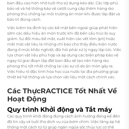
ban đầu cao hơn nhờ tuổi thọ sử dụng kéo dài. Các lớp phủ
bảo vệ và hệ thống bảo vệ catốt cung cấp thêm hàng rào
phòng thủ chống lại môi trường ăn mòn khi được lắp đặt và
bảo trì đúng cách.
Việc kiểm tra định kỳ các bề mặt bên ngoài giúp phát hiện
sớm các dấu hiệu ăn mòn trước khi độ bền cấu trúc bị suy
giảm. Sự đổi màu bề mặt, xuất hiện các vết lõm (pit) hoặc
mất mát vật liệu là những chỉ báo cho thấy điều kiện nước
đang ở mức khắc nghiệt, đòi hỏi phải xử lý ngay lập tức. Việc
lựa chọn vật liệu phù hợp và áp dụng các biện pháp bảo vệ
ngay từ giai đoạn lắp đặt ban đầu sẽ tạo nên hàng rào
phòng thủ tốt nhất chống lại các sự cố do ăn mòn gây ra.
Việc hiểu rõ đặc tính hóa học của nước tại địa phương giúp
thiết kế hệ thống và lựa chọn vật liệu một cách chính xác.
Các ThựcRACTICE Tốt Nhất Về
Hoạt Động
Quy trình Khởi động và Tắt máy
Các quy trình khởi động đúng cách ảnh hưởng đáng kể đến
độ tin cậy và tuổi thọ dịch vụ của bơm chìm. Việc tăng áp hệ
thống một cách từ từ giúp ngăn ngừa sốc thủy lực có thể