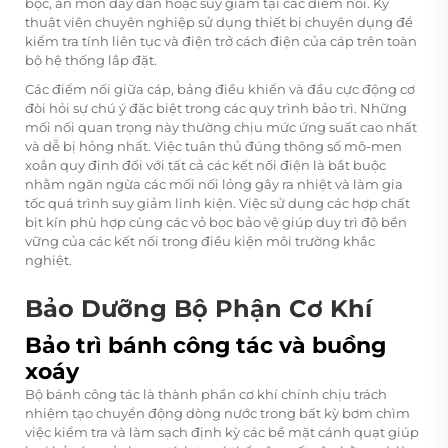
bọc, ăn mòn dây dẫn hoặc suy giảm tại các điểm nối. Kỹ
thuật viên chuyên nghiệp sử dụng thiết bị chuyên dụng để
kiểm tra tính liên tục và điện trở cách điện của cáp trên toàn
bộ hệ thống lắp đặt.
Các điểm nối giữa cáp, bảng điều khiển và đầu cực động cơ
đòi hỏi sự chú ý đặc biệt trong các quy trình bảo trì. Những
mối nối quan trọng này thường chịu mức ứng suất cao nhất
và dễ bị hỏng nhất. Việc tuân thủ đúng thông số mô-men
xoắn quy định đối với tất cả các kết nối điện là bắt buộc
nhằm ngăn ngừa các mối nối lỏng gây ra nhiệt và làm gia
tốc quá trình suy giảm linh kiện. Việc sử dụng các hợp chất
bịt kín phù hợp cùng các vỏ bọc bảo vệ giúp duy trì độ bền
vững của các kết nối trong điều kiện môi trường khắc
nghiệt.
Bảo Dưỡng Bộ Phận Cơ Khí
Bảo trì bánh công tác và buồng
xoáy
Bộ bánh công tác là thành phần cơ khí chính chịu trách
nhiệm tạo chuyển động dòng nước trong bất kỳ
bơm chìm
việc kiểm tra và làm sạch định kỳ các bề mặt cánh quạt giúp