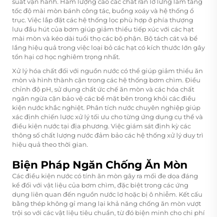
suất vận hành. Hàm lượng cao các chất rắn lơ lửng làm tăng
tốc độ mài mòn bánh công tác, buồng xoáy và hệ thống ổ
trục. Việc lắp đặt các hệ thống lọc phù hợp ở phía thượng
lưu đầu hút của bơm giúp giảm thiểu tiếp xúc với các hạt
mài mòn và kéo dài tuổi thọ các bộ phận. Bộ tách cát và bể
lắng hiệu quả trong việc loại bỏ các hạt có kích thước lớn gây
tổn hại cơ học nghiêm trọng nhất.
Xử lý hóa chất đối với nguồn nước có thể giúp giảm thiểu ăn
mòn và hình thành cặn trong các hệ thống bơm chìm. Điều
chỉnh độ pH, sử dụng chất ức chế ăn mòn và các hóa chất
ngăn ngừa cặn bảo vệ các bề mặt bên trong khỏi các điều
kiện nước khắc nghiệt. Phân tích nước chuyên nghiệp giúp
xác định chiến lược xử lý tối ưu cho từng ứng dụng cụ thể và
điều kiện nước tại địa phương. Việc giám sát định kỳ các
thông số chất lượng nước đảm bảo các hệ thống xử lý duy trì
hiệu quả theo thời gian.
Biện Pháp Ngăn Chống Ăn Mòn
Các điều kiện nước có tính ăn mòn gây ra mối đe dọa đáng
kể đối với vật liệu của bơm chìm, đặc biệt trong các ứng
dụng liên quan đến nguồn nước lợ hoặc bị ô nhiễm. Kết cấu
bằng thép không gỉ mang lại khả năng chống ăn mòn vượt
trội so với các vật liệu tiêu chuẩn, từ đó biện minh cho chi phí