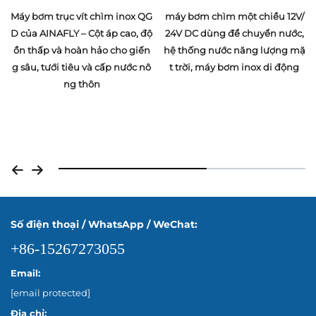
G
máy bơm chìm một chiều 12V/
Máy bơm cấp nhiên liệu điện c
ộ
24V DC dùng để chuyển nước,
ầm tay 12V/24V FLY bán buôn,
n
hệ thống nước năng lượng mặ
máy bơm chìm nhỏ tích hợp đ
ô
t trời, máy bơm inox di động
ộng cơ dùng để chiết xuất dầu
Số điện thoại / WhatsApp / WeChat:
+86-15267273055
Email:
[email protected]
Địa chỉ: