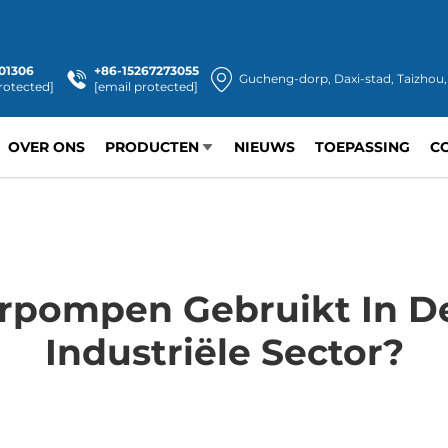
01306
+86-15267273055
Gucheng-dorp, Daxi-stad, Taizhou,
rotected]
[email protected]
OVER ONS
PRODUCTEN
NIEUWS
TOEPASSING
C
rpompen Gebruikt In D
Industriële Sector?