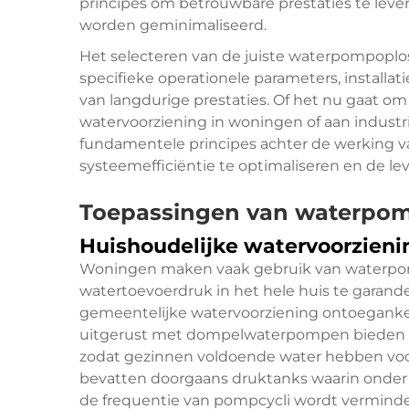
principes om betrouwbare prestaties te leve
worden geminimaliseerd.
Het selecteren van de juiste waterpompoplos
specifieke operationele parameters, install
van langdurige prestaties. Of het nu gaat 
watervoorziening in woningen of aan industri
fundamentele principes achter de werking v
systeemefficiëntie te optimaliseren en de l
Toepassingen van waterpomp
Huishoudelijke watervoorzien
Woningen maken vaak gebruik van waterp
watertoevoerdruk in het hele huis te garan
gemeentelijke watervoorziening ontoegankelij
uitgerust met dompelwaterpompen bieden 
zodat gezinnen voldoende water hebben voor
bevatten doorgaans druktanks waarin onder
de frequentie van pompcycli wordt verminde