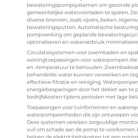
bewateringspompsystemen om gezonde plant
gemeentelijke watervoorraden te sparen. 
diverse bronnen, zoals vijvers, beken, rege
bewateringsputten. Automatische besturin
pompwerking om geplande bewateringscycli 
optimaliseren en waterverbruik minimalisere
Circulatiesystemen voor zwembaden en spab
woningtoepassingen voor waterpompen die 
en -temperatuur te behouden. Zwembadw
behandelde water kunnen verwerken en tegel
effectieve filtratie en reiniging. Waterpomp
energiebesparingen door het debiet aan te p
bedrijfskosten tijdens perioden met lage bel
Toepassingen voor tuinfonteinen en watersp
waterpompeenheden die zijn ontworpen voor
Deze systemen vereisen zorgvuldige monito
vuil om schade aan de pomp te voorkomen.
helpen de elektriciteitskosten tot een minim