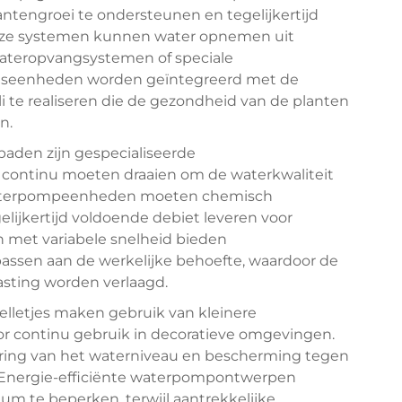
engroei te ondersteunen en tegelijkertijd
Deze systemen kunnen water opnemen uit
nwateropvangsystemen of speciale
gseenheden worden geïntegreerd met de
te realiseren die de gezondheid van de planten
n.
aden zijn gespecialiseerde
continu moeten draaien om de waterkwaliteit
aterpompeenheden moeten chemisch
ijkertijd voldoende debiet leveren voor
en met variabele snelheid bieden
assen aan de werkelijke behoefte, waardoor de
asting worden verlaagd.
elletjes maken gebruik van kleinere
 continu gebruik in decoratieve omgevingen.
ring van het waterniveau en bescherming tegen
 Energie-efficiënte waterpompontwerpen
um te beperken, terwijl aantrekkelijke