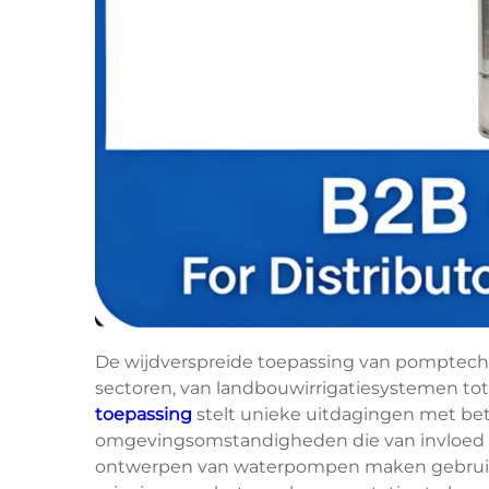
De wijdverspreide toepassing van pomptechno
sectoren, van landbouwirrigatiesystemen tot
toepassing
stelt unieke uitdagingen met bet
omgevingsomstandigheden die van invloed z
ontwerpen van waterpompen maken gebruik