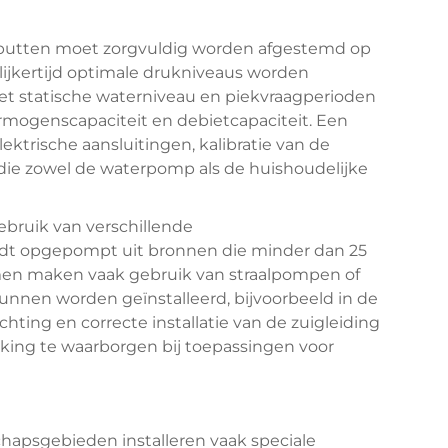
e putten moet zorgvuldig worden afgestemd op
elijkertijd optimale drukniveaus worden
et statische waterniveau en piekvraagperioden
mogenscapaciteit en debietcapaciteit. Een
lektrische aansluitingen, kalibratie van de
die zowel de waterpomp als de huishoudelijke
bruik van verschillende
t opgepompt uit bronnen die minder dan 25
men maken vaak gebruik van straalpompen of
nen worden geïnstalleerd, bijvoorbeeld in de
chting en correcte installatie van de zuigleiding
king te waarborgen bij toepassingen voor
chapsgebieden installeren vaak speciale