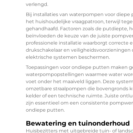
verlengd.
Bij installaties van waterpompen voor diep
het huishoudelijke vraagpatroon, terwijl teg
gehandhaafd. Factoren zoals de putdiepte, h
beïnvloeden de keuze van de juiste pompver
professionele installatie waarborgt correcte e
drukschakelaar en veiligheidsvoorzieningen 
elektrische systemen beschermen.
Toepassingen voor ondiepe putten maken ge
waterpompopstellingen waarmee water word
voet onder het maaiveld liggen. Deze syste
omzetbare straalpompen die bovengronds kun
kelder of een technische ruimte. Juiste ontlu
zijn essentieel om een consistente pompwer
ondiepe putten.
Bewatering en tuinonderhoud
Huisbezitters met uitgebreide tuin- of lands