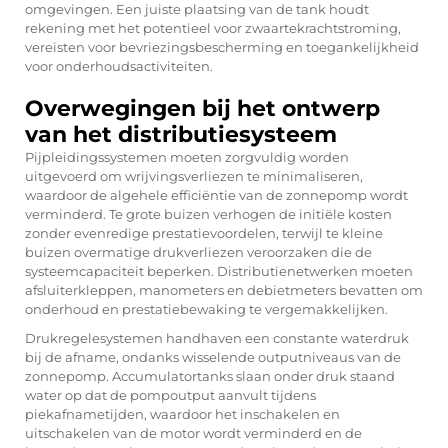
omgevingen. Een juiste plaatsing van de tank houdt
rekening met het potentieel voor zwaartekrachtstroming,
vereisten voor bevriezingsbescherming en toegankelijkheid
voor onderhoudsactiviteiten.
Overwegingen bij het ontwerp
van het distributiesysteem
Pijpleidingssystemen moeten zorgvuldig worden
uitgevoerd om wrijvingsverliezen te minimaliseren,
waardoor de algehele efficiëntie van de zonnepomp wordt
verminderd. Te grote buizen verhogen de initiële kosten
zonder evenredige prestatievoordelen, terwijl te kleine
buizen overmatige drukverliezen veroorzaken die de
systeemcapaciteit beperken. Distributienetwerken moeten
afsluiterkleppen, manometers en debietmeters bevatten om
onderhoud en prestatiebewaking te vergemakkelijken.
Drukregelesystemen handhaven een constante waterdruk
bij de afname, ondanks wisselende outputniveaus van de
zonnepomp. Accumulatortanks slaan onder druk staand
water op dat de pompoutput aanvult tijdens
piekafnametijden, waardoor het inschakelen en
uitschakelen van de motor wordt verminderd en de