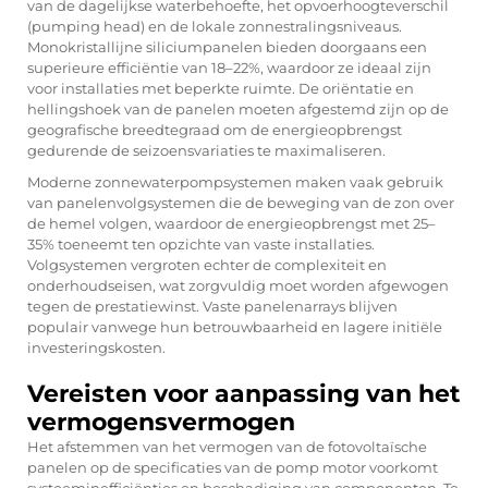
van de dagelijkse waterbehoefte, het opvoerhoogteverschil
(pumping head) en de lokale zonnestralingsniveaus.
Monokristallijne siliciumpanelen bieden doorgaans een
superieure efficiëntie van 18–22%, waardoor ze ideaal zijn
voor installaties met beperkte ruimte. De oriëntatie en
hellingshoek van de panelen moeten afgestemd zijn op de
geografische breedtegraad om de energieopbrengst
gedurende de seizoensvariaties te maximaliseren.
Moderne zonnewaterpompsystemen maken vaak gebruik
van panelenvolgsystemen die de beweging van de zon over
de hemel volgen, waardoor de energieopbrengst met 25–
35% toeneemt ten opzichte van vaste installaties.
Volgsystemen vergroten echter de complexiteit en
onderhoudseisen, wat zorgvuldig moet worden afgewogen
tegen de prestatiewinst. Vaste panelenarrays blijven
populair vanwege hun betrouwbaarheid en lagere initiële
investeringskosten.
Vereisten voor aanpassing van het
vermogensvermogen
Het afstemmen van het vermogen van de fotovoltaïsche
panelen op de specificaties van de pomp motor voorkomt