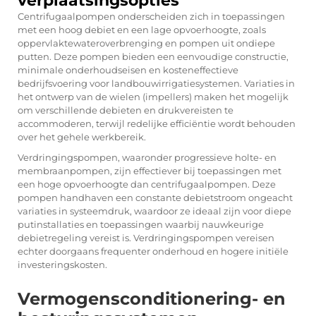
verplaatsingsopties
Centrifugaalpompen onderscheiden zich in toepassingen
met een hoog debiet en een lage opvoerhoogte, zoals
oppervlaktewateroverbrenging en pompen uit ondiepe
putten. Deze pompen bieden een eenvoudige constructie,
minimale onderhoudseisen en kosteneffectieve
bedrijfsvoering voor landbouwirrigatiesystemen. Variaties in
het ontwerp van de wielen (impellers) maken het mogelijk
om verschillende debieten en drukvereisten te
accommoderen, terwijl redelijke efficiëntie wordt behouden
over het gehele werkbereik.
Verdringingspompen, waaronder progressieve holte- en
membraanpompen, zijn effectiever bij toepassingen met
een hoge opvoerhoogte dan centrifugaalpompen. Deze
pompen handhaven een constante debietstroom ongeacht
variaties in systeemdruk, waardoor ze ideaal zijn voor diepe
putinstallaties en toepassingen waarbij nauwkeurige
debietregeling vereist is. Verdringingspompen vereisen
echter doorgaans frequenter onderhoud en hogere initiële
investeringskosten.
Vermogensconditionering- en