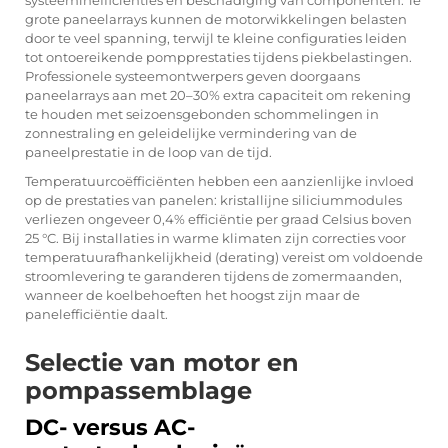
systeeminefficiënties en beschadiging van componenten. Te
grote paneelarrays kunnen de motorwikkelingen belasten
door te veel spanning, terwijl te kleine configuraties leiden
tot ontoereikende pompprestaties tijdens piekbelastingen.
Professionele systeemontwerpers geven doorgaans
paneelarrays aan met 20–30% extra capaciteit om rekening
te houden met seizoensgebonden schommelingen in
zonnestraling en geleidelijke vermindering van de
paneelprestatie in de loop van de tijd.
Temperatuurcoëfficiënten hebben een aanzienlijke invloed
op de prestaties van panelen: kristallijne siliciummodules
verliezen ongeveer 0,4% efficiëntie per graad Celsius boven
25 °C. Bij installaties in warme klimaten zijn correcties voor
temperatuurafhankelijkheid (derating) vereist om voldoende
stroomlevering te garanderen tijdens de zomermaanden,
wanneer de koelbehoeften het hoogst zijn maar de
panelefficiëntie daalt.
Selectie van motor en
pompassemblage
DC- versus AC-