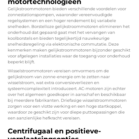
motortechnologieën
Gelijkstroommotoren bieden verschillende voordelen voor
zonnestationspompen, waaronder vereenvoudigde
regelsystemen en een hoger rendement bij variabele
snelheden. Borstelloze gelijkstroommotoren elimineren het
onderhoud dat gepaard gaat met het vervangen van
koolborstels en bieden tegelijkertijd nauwkeurige
snelheidsregeling via elektronische commutatie. Deze
kenmerken maken gelijkstroommotoren bijzonder geschikt
voor afgelegen installaties waar de toegang voor onderhoud
beperkt blijft.
Wisselstroommotoren vereisen omvormers om de
gelijkstroom van zonne-energie om te zetten naar
wisselstroom, wat extra conversieverliezen en
systeemcomplexiteit introduceert. AC-motoren zijn echter
over het algemeen goedkoper in aanschaf en beschikbaar
bij meerdere fabrikanten. Driefasige wisselstroommotoren
zorgen voor een vlotte werking en een hoge startkoppel,
waardoor ze geschikt zijn voor diepe puttoepassingen die
een aanzienlijke hefkracht vereisen.
Centrifugaal en positieve-