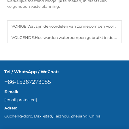
werkelijke toestand mogelijk te maken, in plaats van
volgens een vaste planning.
VORIGE:
Wat zijn de voordelen van zonnepompen voor wateraanvoer op afstand?
VOLGENDE:
Hoe worden waterpompen gebruikt in de woningbouw- en industriële sector?
Tel / WhatsApp / WeChat:
+86-15267273055
E-mail:
[email protected]
Adres:
Gucheng-dorp, Daxi-stad, Taizhou, Zhejiang, China