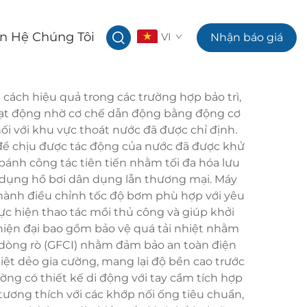
ên Hệ Chúng Tôi
VI
Nhận báo giá
 cách hiệu quả trong các trường hợp bảo trì,
oạt động nhờ cơ chế dẫn động bằng động cơ
i với khu vực thoát nước đã được chỉ định.
ể chịu được tác động của nước đã được khử
bánh công tác tiên tiến nhằm tối đa hóa lưu
 dụng hồ bơi dân dụng lẫn thương mại. Máy
 hành điều chỉnh tốc độ bơm phù hợp với yêu
ực hiện thao tác mồi thủ công và giúp khởi
hiện đại bao gồm bảo vệ quá tải nhiệt nhằm
dòng rò (GFCI) nhằm đảm bảo an toàn điện
ệt dẻo gia cường, mang lại độ bền cao trước
ờng có thiết kế di động với tay cầm tích hợp
 tương thích với các khớp nối ống tiêu chuẩn,