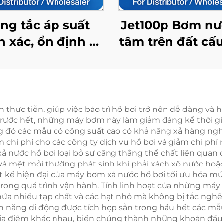
ng tắc áp suất
Jet100p Bơm nư
h xác, ổn định và
tâm trên đất cấu
ền bỉ cho điều
chính xác, hiệu
iển áp suất tự
cao, ổn định v
động
năng
h thực tiễn, giúp việc bảo trì hồ bơi trở nên dễ dàng v
rước hết, những máy bơm này làm giảm đáng kể thời gian
đó các mẫu có công suất cao có khả năng xả hàng nghìn 
m chi phí cho các công ty dịch vụ hồ bơi và giảm chi p
 xả nước hồ bơi loại bỏ sự căng thẳng thể chất liên qu
à mệt mỏi thường phát sinh khi phải xách xô nước hoặc
ết kế hiện đại của máy bơm xả nước hồ bơi tối ưu hóa m
n trong quá trình vận hành. Tính linh hoạt của những má
ứa nhiều tạp chất và các hạt nhỏ mà không bị tắc nghẽn
tính năng di động được tích hợp sẵn trong hầu hết các 
ịa điểm khác nhau, biến chúng thành những khoản đầu tư