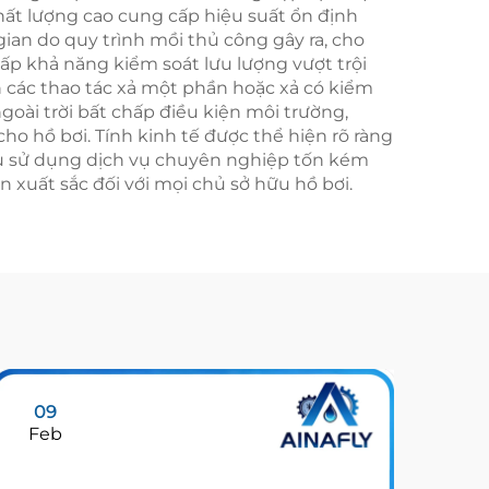
chất lượng cao cung cấp hiệu suất ổn định
 gian do quy trình mồi thủ công gây ra, cho
p khả năng kiểm soát lưu lượng vượt trội
 các thao tác xả một phần hoặc xả có kiểm
oài trời bất chấp điều kiện môi trường,
ho hồ bơi. Tính kinh tế được thể hiện rõ ràng
cầu sử dụng dịch vụ chuyên nghiệp tốn kém
 xuất sắc đối với mọi chủ sở hữu hồ bơi.
09
11
Feb
Ma