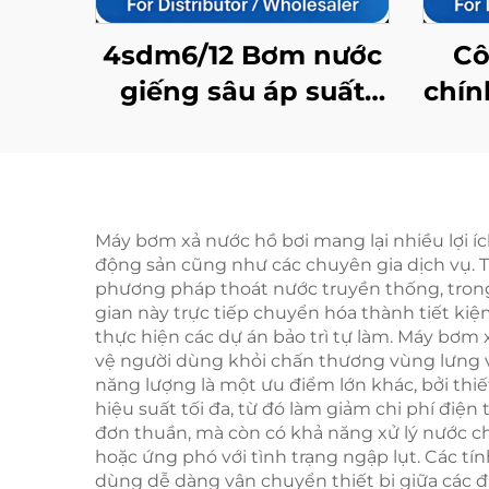
4sdm6/12 Bơm nước
Cô
giếng sâu áp suất
chín
cao, độ bền cao,
b
dùng cho cấp nước ở
kh
khu vực nông thôn
và dân dụng
Máy bơm xả nước hồ bơi mang lại nhiều lợi íc
động sản cũng như các chuyên gia dịch vụ. T
phương pháp thoát nước truyền thống, trong 
gian này trực tiếp chuyển hóa thành tiết kiệ
thực hiện các dự án bảo trì tự làm. Máy bơm
vệ người dùng khỏi chấn thương vùng lưng v
năng lượng là một ưu điểm lớn khác, bởi thi
hiệu suất tối đa, từ đó làm giảm chi phí điệ
đơn thuần, mà còn có khả năng xử lý nước ch
hoặc ứng phó với tình trạng ngập lụt. Các 
dùng dễ dàng vận chuyển thiết bị giữa các đ