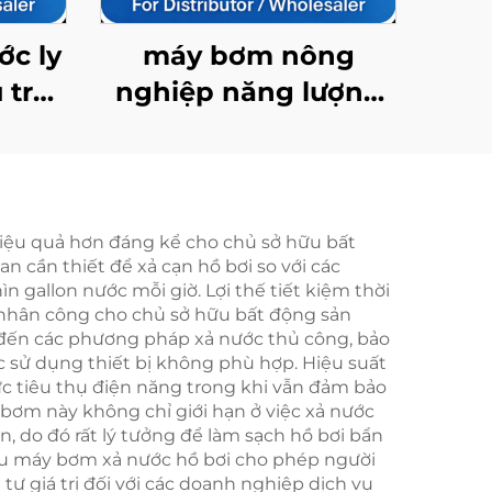
ớc ly
máy bơm nông
 trúc
nghiệp năng lượng
 suất
mặt trời 4fdc3.5/95-
à đa
120/900 với lưu lượng
dòng chảy cao, lý
tưởng cho tưới tiêu
à hiệu quả hơn đáng kể cho chủ sở hữu bất
 cần thiết để xả cạn hồ bơi so với các
cây trồng
gallon nước mỗi giờ. Lợi thế tiết kiệm thời
hí nhân công cho chủ sở hữu bất động sản
an đến các phương pháp xả nước thủ công, bảo
 sử dụng thiết bị không phù hợp. Hiệu suất
ức tiêu thụ điện năng trong khi vẫn đảm bảo
y bơm này không chỉ giới hạn ở việc xả nước
, do đó rất lý tưởng để làm sạch hồ bơi bẩn
mẫu máy bơm xả nước hồ bơi cho phép người
 giá trị đối với các doanh nghiệp dịch vụ