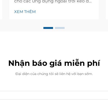
cho các ứng dụng ngoài trời kéo dài
đòi hỏi phải cân nhắc cẩn thận
XEM THÊM
nhiều yếu tố ảnh hưởng trực tiếp
đến hiệu suất và tuổi thọ. Một máy
bơm đất được thiết kế kỹ lưỡng phải
chịu được các điều kiện môi trường
khắc nghiệt trong khi vẫn duy trì...
Nhận báo giá miễn phí
Đại diện của chúng tôi sẽ liên hệ với bạn sớm.