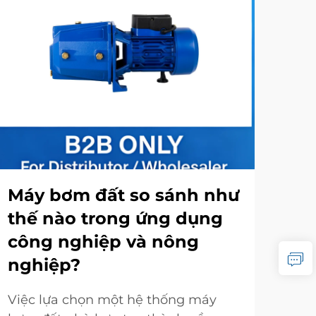
Máy bơm đất so sánh như
Cá
thế nào trong ứng dụng
má
công nghiệp và nông
cô
nghiệp?
Các
nhi
Việc lựa chọn một hệ thống máy
rất 