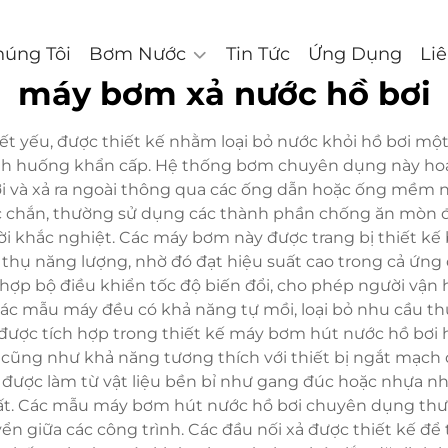
húng Tôi
Bơm Nước
Tin Tức
Ứng Dụng
Li
máy bơm xả nước hồ bơi
ết yếu, được thiết kế nhằm loại bỏ nước khỏi hồ bơi một
tình huống khẩn cấp. Hệ thống bơm chuyên dụng này h
i và xả ra ngoài thông qua các ống dẫn hoặc ống mềm nố
c chắn, thường sử dụng các thành phần chống ăn mòn đ
ời khắc nghiệt. Các máy bơm này được trang bị thiết kế 
 thụ năng lượng, nhờ đó đạt hiệu suất cao trong cả ứng
hợp bộ điều khiển tốc độ biến đổi, cho phép người vận
 các mẫu máy đều có khả năng tự mồi, loại bỏ nhu cầu th
ược tích hợp trong thiết kế máy bơm hút nước hồ bơi 
cũng như khả năng tương thích với thiết bị ngắt mạch 
ược làm từ vật liệu bền bỉ như gang đúc hoặc nhựa nhi
 chất. Các mẫu máy bơm hút nước hồ bơi chuyên dụng thư
ển giữa các công trình. Các đầu nối xả được thiết kế để