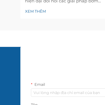
hiện đại đòi hỏi các giải pháp bơm
đáng tin cậy, vừa đảm bảo hiệu suất
XEM THÊM
ổn định vừa duy trì tính kinh tế.
Bơm phun là một trong những lựa
chọn linh hoạt và đáng tin cậy nhất
hiện có dành cho chủ nhà đang tìm
cách thiết lập...
Email
Tên