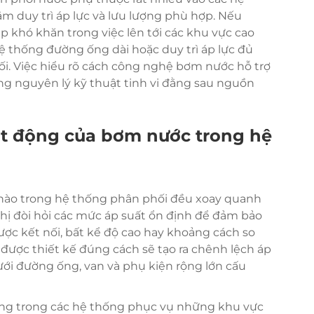
m duy trì áp lực và lưu lượng phù hợp. Nếu
p khó khăn trong việc lên tới các khu vực cao
ệ thống đường ống dài hoặc duy trì áp lực đủ
ối. Việc hiểu rõ cách công nghệ bơm nước hỗ trợ
ững nguyên lý kỹ thuật tinh vi đằng sau nguồn
ạt động của bơm nước trong hệ
nào trong hệ thống phân phối đều xoay quanh
thị đòi hỏi các mức áp suất ổn định để đảm bảo
ược kết nối, bất kể độ cao hay khoảng cách so
ược thiết kế đúng cách sẽ tạo ra chênh lệch áp
ới đường ống, van và phụ kiện rộng lớn cấu
trọng trong các hệ thống phục vụ những khu vực