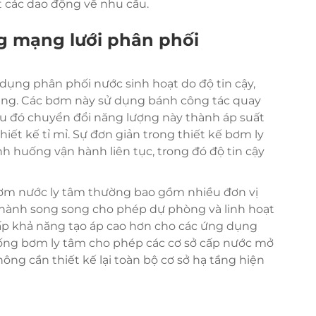
 các dao động về nhu cầu.
g mạng lưới phân phối
dụng phân phối nước sinh hoạt do độ tin cậy,
 chúng. Các bơm này sử dụng bánh công tác quay
u đó chuyển đổi năng lượng này thành áp suất
iết kế tỉ mỉ. Sự đơn giản trong thiết kế bơm ly
h huống vận hành liên tục, trong đó độ tin cậy
 bơm nước ly tâm thường bao gồm nhiều đơn vị
n hành song song cho phép dự phòng và linh hoạt
 cấp khả năng tạo áp cao hơn cho các ứng dụng
hống bơm ly tâm cho phép các cơ sở cấp nước mở
ng cần thiết kế lại toàn bộ cơ sở hạ tầng hiện