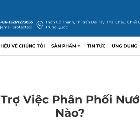
+86-15267273055
Thôn Cố Thành, Thị trấn Đại Tây, Thái Châu, Chiết 
[email protected]
Trung Quốc
THIỆU VỀ CHÚNG TÔI
SẢN PHẨM
TIN TỨC
ỨNG DỤNG
rợ Việc Phân Phối Nướ
Nào?