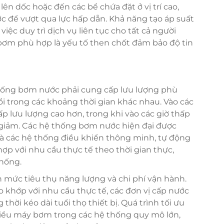
lên dốc hoặc đến các bể chứa đặt ở vị trí cao,
c để vượt qua lực hấp dẫn. Khả năng tạo áp suất
ệc duy trì dịch vụ liên tục cho tất cả người
bơm phù hợp là yếu tố then chốt đảm bảo độ tin
 thống bơm nước phải cung cấp lưu lượng phù
i trong các khoảng thời gian khác nhau. Vào các
p lưu lượng cao hơn, trong khi vào các giờ thấp
 giảm. Các hệ thống bơm nước hiện đại được
 và các hệ thống điều khiển thông minh, tự động
p với nhu cầu thực tế theo thời gian thực,
thống.
n mức tiêu thụ năng lượng và chi phí vận hành.
 khớp với nhu cầu thực tế, các đơn vị cấp nước
hời kéo dài tuổi thọ thiết bị. Quá trình tối ưu
hiều máy bơm trong các hệ thống quy mô lớn,