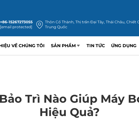
+86-15267273055
Thôn Cố Thành, Thị trấn Đại Tây, Thái Châu, Chiết 
[email protected]
Trung Quốc
THIỆU VỀ CHÚNG TÔI
SẢN PHẨM
TIN TỨC
ỨNG DỤNG
Bảo Trì Nào Giúp Máy 
Hiệu Quả?