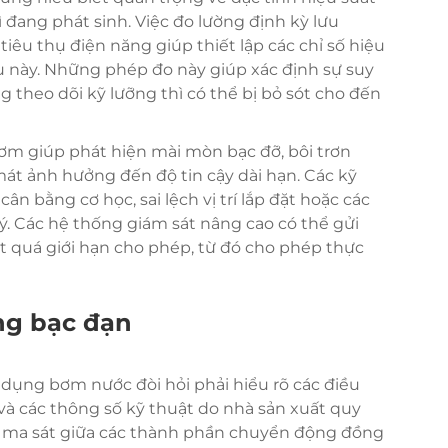
đang phát sinh. Việc đo lường định kỳ lưu
iêu thụ điện năng giúp thiết lập các chỉ số hiệu
u này. Những phép đo này giúp xác định sự suy
theo dõi kỹ lưỡng thì có thể bị bỏ sót cho đến
ơm giúp phát hiện mài mòn bạc đỡ, bôi trơn
át ảnh hưởng đến độ tin cậy dài hạn. Các kỹ
n bằng cơ học, sai lệch vị trí lắp đặt hoặc các
 Các hệ thống giám sát nâng cao có thể gửi
ợt quá giới hạn cho phép, từ đó cho phép thực
ng bạc đạn
 dụng bơm nước đòi hỏi phải hiểu rõ các điều
và các thông số kỹ thuật do nhà sản xuất quy
ảm ma sát giữa các thành phần chuyển động đồng