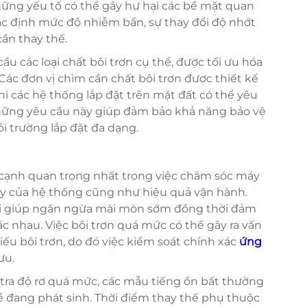
ững yếu tố có thể gây hư hại các bề mặt quan
xác định mức độ nhiễm bẩn, sự thay đổi độ nhớt
cần thay thế.
 các loại chất bôi trơn cụ thể, được tối ưu hóa
Các đơn vị chìm cần chất bôi trơn được thiết kế
i các hệ thống lắp đặt trên mặt đất có thể yêu
những yêu cầu này giúp đảm bảo khả năng bảo vệ
i trường lắp đặt đa dạng.
 cạnh quan trọng nhất trong việc chăm sóc máy
ậy của hệ thống cũng như hiệu quả vận hành.
g bi giúp ngăn ngừa mài mòn sớm đồng thời đảm
ác nhau. Việc bôi trơn quá mức có thể gây ra vấn
ếu bôi trơn, do đó việc kiểm soát chính xác
ứng
ưu.
tra độ rơ quá mức, các mẫu tiếng ồn bất thường
đề đang phát sinh. Thời điểm thay thế phụ thuộc