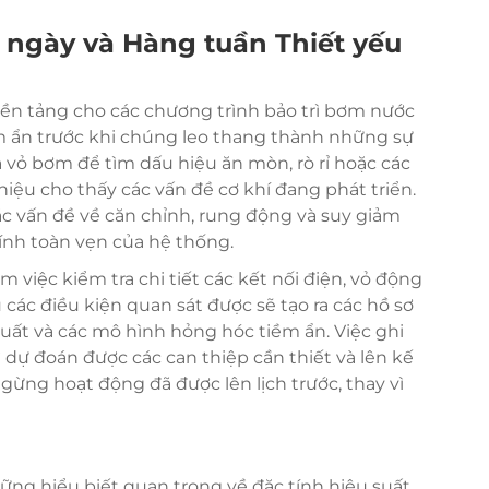
 ngày và Hàng tuần Thiết yếu
nền tảng cho các chương trình bảo trì bơm nước
ềm ẩn trước khi chúng leo thang thành những sự
 vỏ bơm để tìm dấu hiệu ăn mòn, rò rỉ hoặc các
u cho thấy các vấn đề cơ khí đang phát triển.
c vấn đề về căn chỉnh, rung động và suy giảm
tính toàn vẹn của hệ thống.
 việc kiểm tra chi tiết các kết nối điện, vỏ động
 các điều kiện quan sát được sẽ tạo ra các hồ sơ
u suất và các mô hình hỏng hóc tiềm ẩn. Việc ghi
 dự đoán được các can thiệp cần thiết và lên kế
gừng hoạt động đã được lên lịch trước, thay vì
ng hiểu biết quan trọng về đặc tính hiệu suất