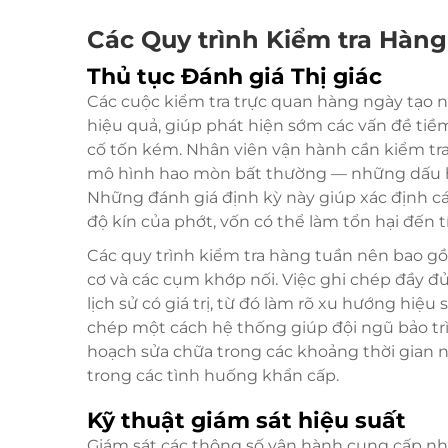
Các Quy trình Kiểm tra Hàng
Thủ tục Đánh giá Thị giác
Các cuộc kiểm tra trực quan hàng ngày tạo 
hiệu quả, giúp phát hiện sớm các vấn đề ti
cố tốn kém. Nhân viên vận hành cần kiểm tra
mô hình hao mòn bất thường — những dấu hiệ
Những đánh giá định kỳ này giúp xác định cá
độ kín của phớt, vốn có thể làm tổn hại đến 
Các quy trình kiểm tra hàng tuần nên bao gồm
cơ và các cụm khớp nối. Việc ghi chép đầy đủ
lịch sử có giá trị, từ đó làm rõ xu hướng hiệ
chép một cách hệ thống giúp đội ngũ bảo trì
hoạch sửa chữa trong các khoảng thời gian n
trong các tình huống khẩn cấp.
Kỹ thuật giám sát hiệu suất
Giám sát các thông số vận hành cung cấp nhữ